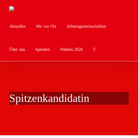
Zum
Inhalt
springen
Aktuelles
Wir vor Ort
Arbeitsgemeinschaften
Über uns
Spenden
Wahlen 2026
Spitzenkandidatin