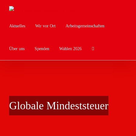
Zum
Inhalt
springen
Aktuelles
Wir vor Ort
Arbeitsgemeinschaften
Über uns
Spenden
Wahlen 2026
Globale Mindeststeuer