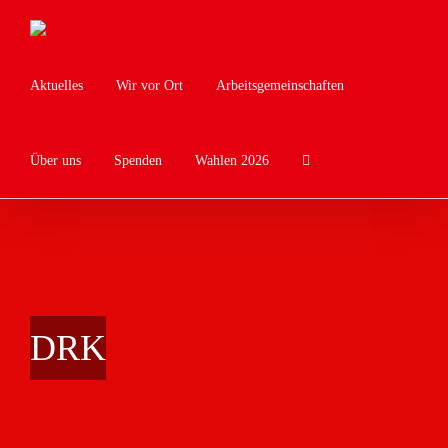
Zum
Inhalt
springen
Aktuelles
Wir vor Ort
Arbeitsgemeinschaften
Über uns
Spenden
Wahlen 2026
DRK