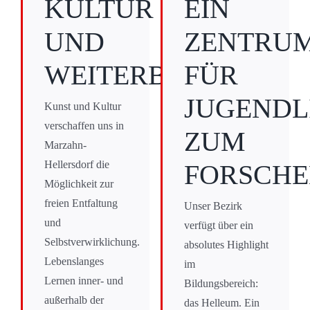
KULTUR
EIN
UND
ZENTRU
WEITERBILDUNG
FÜR
JUGENDL
Kunst und Kultur
verschaffen uns in
ZUM
Marzahn-
Hellersdorf die
FORSCH
Möglichkeit zur
freien Entfaltung
Unser Bezirk
und
verfügt über ein
Selbstverwirklichung.
absolutes Highlight
Lebenslanges
im
Lernen inner- und
Bildungsbereich:
außerhalb der
das Helleum. Ein