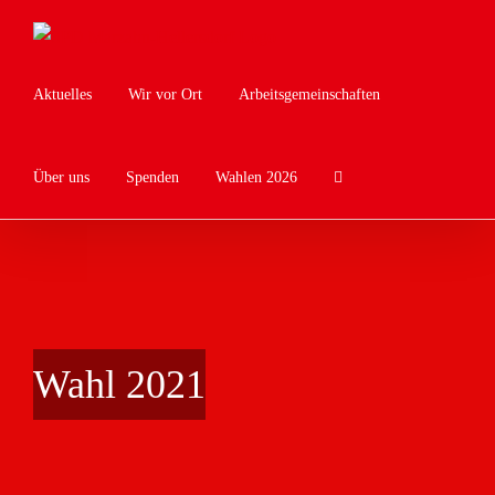
Zum
Inhalt
springen
Aktuelles
Wir vor Ort
Arbeitsgemeinschaften
Über uns
Spenden
Wahlen 2026
Wahl 2021