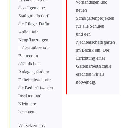
vorhandenen und
das allgemeine
neuen
Stadtgrün bedarf
Schulgartenprojekten
der Pflege. Dafür
für alle Schulen
wollen wir
und den
Neupflanzungen,
Nachbarschaftsgärten
insbesondere von
im Bezirk ein. Die
Bäumen in
Errichtung einer
öffentlichen
Gartenarbeitsschule
Anlagen, fördern.
erachten wir als
Dabei müssen wir
notwendig.
die Bedürfnisse der
Insekten und
Kleintiere
beachten.
Wir setzen uns