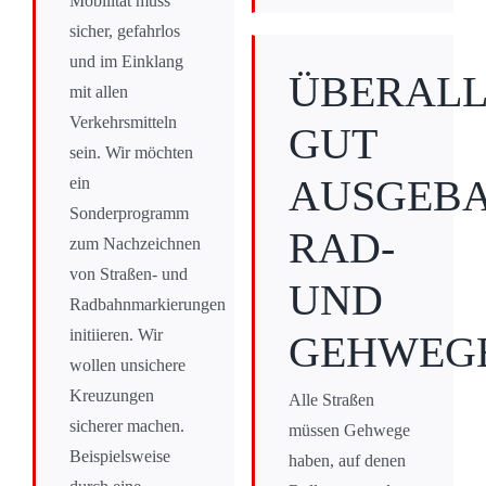
Mobilität muss
sicher, gefahrlos
und im Einklang
ÜBERAL
mit allen
Verkehrsmitteln
GUT
sein. Wir möchten
AUSGEB
ein
Sonderprogramm
RAD-
zum Nachzeichnen
von Straßen- und
UND
Radbahnmarkierungen
initiieren. Wir
GEHWEG
wollen unsichere
Kreuzungen
Alle Straßen
sicherer machen.
müssen Gehwege
Beispielsweise
haben, auf denen