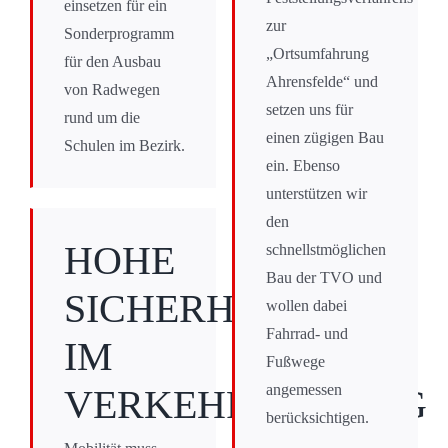
einsetzen für ein
zur
Sonderprogramm
„Ortsumfahrung
für den Ausbau
Ahrensfelde“ und
von Radwegen
setzen uns für
rund um die
einen zügigen Bau
Schulen im Bezirk.
ein. Ebenso
unterstützen wir
den
HOHE
schnellstmöglichen
Bau der TVO und
SICHERHEIT
wollen dabei
Fahrrad- und
IM
Fußwege
angemessen
VERKEHRSALLTAG
berücksichtigen.