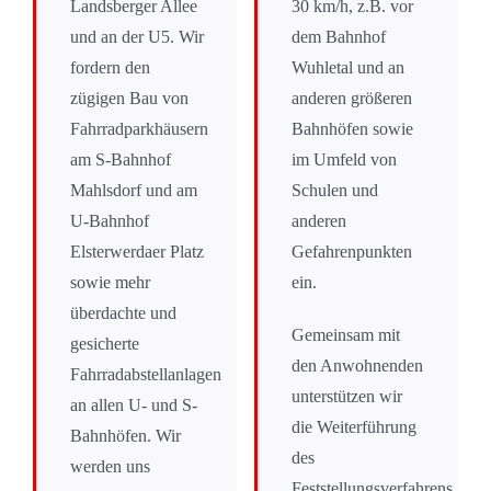
Landsberger Allee
30 km/h, z.B. vor
und an der U5. Wir
dem Bahnhof
fordern den
Wuhletal und an
zügigen Bau von
anderen größeren
Fahrradparkhäusern
Bahnhöfen sowie
am S-Bahnhof
im Umfeld von
Mahlsdorf und am
Schulen und
U-Bahnhof
anderen
Elsterwerdaer Platz
Gefahrenpunkten
sowie mehr
ein.
überdachte und
Gemeinsam mit
gesicherte
den Anwohnenden
Fahrradabstellanlagen
unterstützen wir
an allen U- und S-
die Weiterführung
Bahnhöfen. Wir
des
werden uns
Feststellungsverfahrens