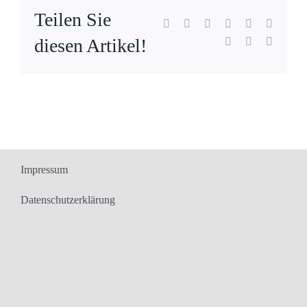
Teilen Sie
Facebook
X
Reddit
LinkedIn
WhatsApp
Tumblr
diesen Artikel!
Pinterest
Vk
E-
Mail
Impressum
Datenschutzerklärung