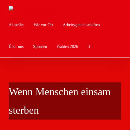
Zum
Inhalt
springen
Aktuelles
Wir vor Ort
Arbeitsgemeinschaften
Über uns
Spenden
Wahlen 2026
Wenn Menschen einsam
sterben