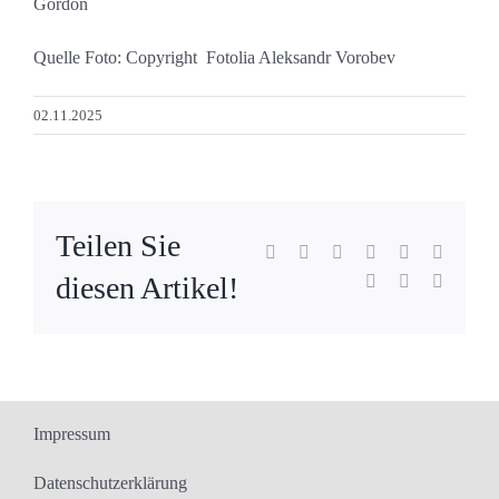
Gordon
Quelle Foto: Copyright Fotolia Aleksandr Vorobev
02.11.2025
Teilen Sie
Facebook
X
Reddit
LinkedIn
WhatsApp
Tumblr
diesen Artikel!
Pinterest
Vk
E-
Mail
Impressum
Datenschutzerklärung