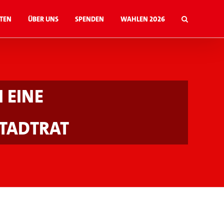
ten
Über uns
Spenden
Wahlen 2026
 eine
tadtrat