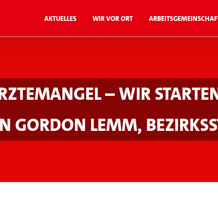
Aktuelles
Wir vor Ort
Arbeitsgemeinschaf
rztemangel – wir starten
n Gordon Lemm, Bezirkss