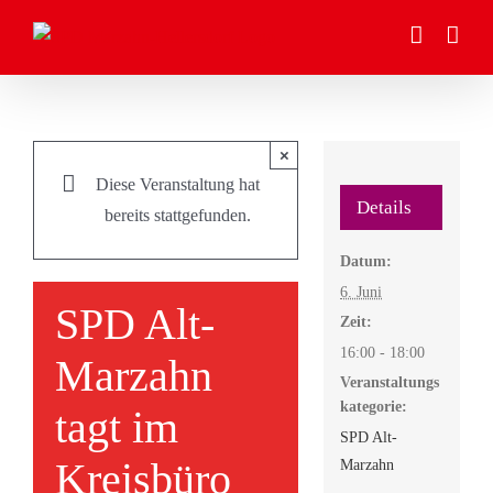
Zum
Inhalt
springen
×
Diese Veranstaltung hat
Details
bereits stattgefunden.
Datum:
6. Juni
SPD Alt-
Zeit:
16:00 - 18:00
Marzahn
Veranstaltungs
kategorie:
tagt im
SPD Alt-
Kreisbüro
Marzahn