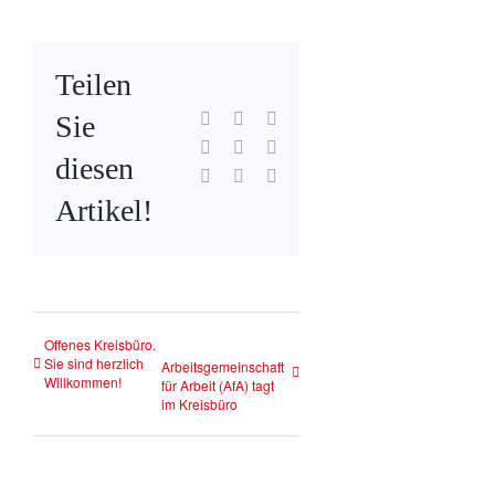
Teilen
Facebook
X
Reddit
Sie
LinkedIn
WhatsApp
Tumblr
diesen
Pinterest
Vk
E-
Mail
Artikel!
Offenes Kreisbüro.
Sie sind herzlich
Arbeitsgemeinschaft
Willkommen!
für Arbeit (AfA) tagt
im Kreisbüro