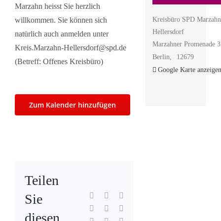
Marzahn heisst Sie herzlich
Kreisbüro SPD Marzahn
willkommen. Sie können sich
Hellersdorf
natürlich auch anmelden unter
Marzahner Promenade 3
Kreis.Marzahn-Hellersdorf@spd.de
Berlin
,
12679
(Betreff: Offenes Kreisbüro)
Google Karte anzeige
Zum Kalender hinzufügen
Teilen
Facebook
X
Reddit
Sie
LinkedIn
WhatsApp
Tumblr
diesen
Pinterest
Vk
E-