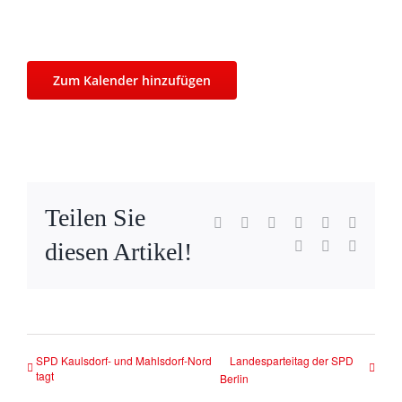
Zum Kalender hinzufügen
Teilen Sie
Facebook
X
Reddit
LinkedIn
WhatsApp
Tumblr
diesen Artikel!
Pinterest
Vk
E-
Mail
SPD Kaulsdorf- und Mahlsdorf-Nord
Landesparteitag der SPD
tagt
Berlin