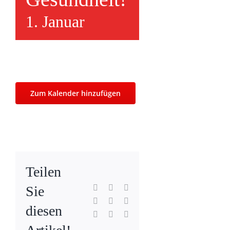
1. Januar
Zum Kalender hinzufügen
Teilen
Facebook
X
Reddit
Sie
LinkedIn
WhatsApp
Tumblr
diesen
Pinterest
Vk
E-
Mail