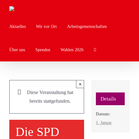
Zum
Inhalt
springen
Aktuelles
Wir vor Ort
Arbeitsgemeinschaften
Über uns
Spenden
Wahlen 2026
×
Diese Veranstaltung hat
Details
bereits stattgefunden.
Datum:
1. Januar
Die SPD