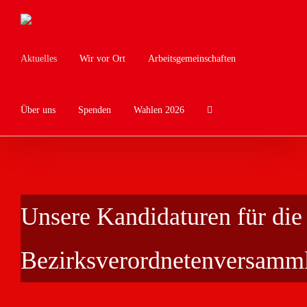
Zum
Inhalt
springen
Aktuelles
Wir vor Ort
Arbeitsgemeinschaften
Über uns
Spenden
Wahlen 2026
Unsere Kandidaturen für die
Bezirksverordnetenversamm