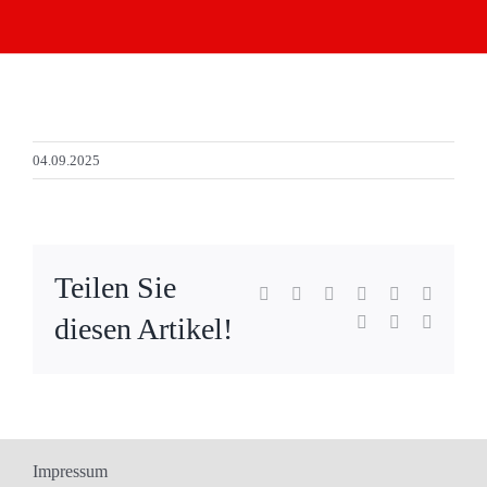
04.09.2025
Teilen Sie
Facebook
X
Reddit
LinkedIn
WhatsApp
Tumblr
diesen Artikel!
Pinterest
Vk
E-
Mail
Impressum