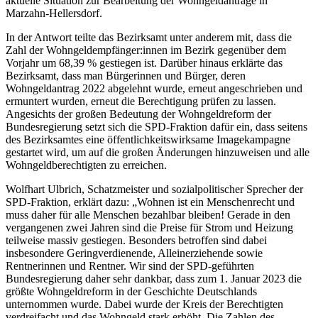
aktuelle Situation zur Bearbeitung der Wohngeldanträge in
Marzahn-Hellersdorf.
In der Antwort teilte das Bezirksamt unter anderem mit, dass die
Zahl der Wohngeldempfänger:innen im Bezirk gegenüber dem
Vorjahr um 68,39 % gestiegen ist. Darüber hinaus erklärte das
Bezirksamt, dass man Bürgerinnen und Bürger, deren
Wohngeldantrag 2022 abgelehnt wurde, erneut angeschrieben und
ermuntert wurden, erneut die Berechtigung prüfen zu lassen.
Angesichts der großen Bedeutung der Wohngeldreform der
Bundesregierung setzt sich die SPD-Fraktion dafür ein, dass seitens
des Bezirksamtes eine öffentlichkeitswirksame Imagekampagne
gestartet wird, um auf die großen Änderungen hinzuweisen und alle
Wohngeldberechtigten zu erreichen.
Wolfhart Ulbrich, Schatzmeister und sozialpolitischer Sprecher der
SPD-Fraktion, erklärt dazu: „Wohnen ist ein Menschenrecht und
muss daher für alle Menschen bezahlbar bleiben! Gerade in den
vergangenen zwei Jahren sind die Preise für Strom und Heizung
teilweise massiv gestiegen. Besonders betroffen sind dabei
insbesondere Geringverdienende, Alleinerziehende sowie
Rentnerinnen und Rentner. Wir sind der SPD-geführten
Bundesregierung daher sehr dankbar, dass zum 1. Januar 2023 die
größte Wohngeldreform in der Geschichte Deutschlands
unternommen wurde. Dabei wurde der Kreis der Berechtigten
verdreifacht und das Wohngeld stark erhöht. Die Zahlen des