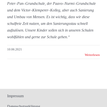
Peter
–
Pan
–
Grundschule, der
Paavo
–
Nurmi
–
Grundschule
und dem Victor
–
Klemperer
–
Kolleg
, a
ber auch Sanierung
und Umbau von
Mensen.
Es ist wichti
g, dass wir diese
s
chulfreie Zeit nutzen
,
um den Sanierungsstau schnell
aufzulösen. Unsere
Kinder sollen sich in unseren Schule
n
wohlfühlen und gerne zur Schule gehen.“
10.06.2021
Weiterlesen
Impressum
Datenschutzerklärung