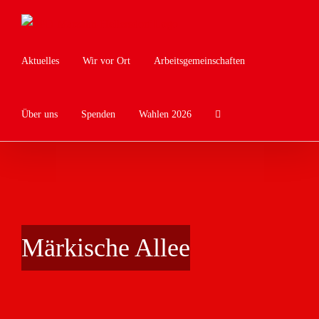
Zum
Inhalt
springen
Aktuelles
Wir vor Ort
Arbeitsgemeinschaften
Über uns
Spenden
Wahlen 2026
Märkische Allee