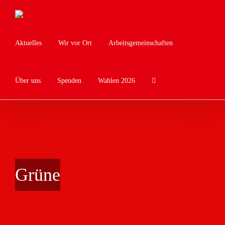
Zum
Inhalt
springen
Aktuelles
Wir vor Ort
Arbeitsgemeinschaften
Über uns
Spenden
Wahlen 2026
Grüne