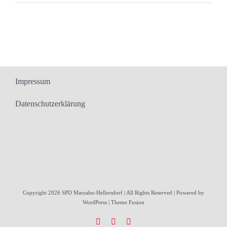
Impressum
Datenschutzerklärung
Copyright 2026 SPD Marzahn-Hellersdorf | All Rights Reserved | Powered by
WordPress
|
Theme Fusion
Facebook
X
Instagram