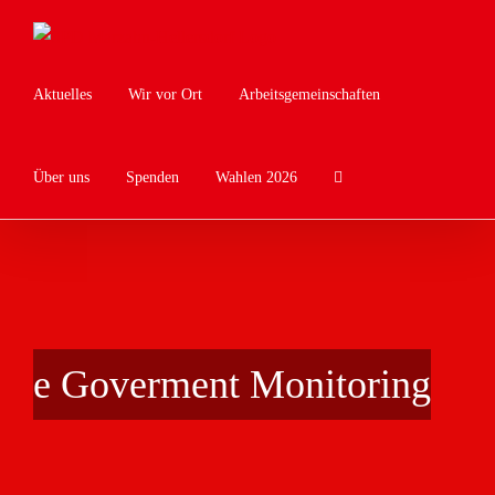
Zum
Inhalt
springen
Aktuelles
Wir vor Ort
Arbeitsgemeinschaften
Über uns
Spenden
Wahlen 2026
e Goverment Monitoring