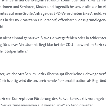
hen Mängel in der Gehweginfrastruktur kommt der Bezirk Marzahn
nnen und Senioren, Kinder und Jugendliche sowie alle, die im Al
mtes auf eine Große Anfrage des SPD-Verordneten Eike Arnold, ve
es in der BVV Marzahn-Hellersdorf, offenbaren, dass grundlegende
ht.
an nicht einmal genau weiß, wo Gehwege fehlen oder in schlechtem
ng für dieses Versäumnis liegt klar bei der CDU – sowohl im Bezirk 
er Stolperfallen.“
arüber, welche Straßen im Bezirk überhaupt über keine Gehwege ve
 Gleichzeitig wird die unzureichende Personalsituation als Beg
ezirken Konzepte zur Förderung des Fußverkehrs aktiv vorangetrieb
 Verwaltungsversagen auf ganzer Linie“, so Arnold weiter.