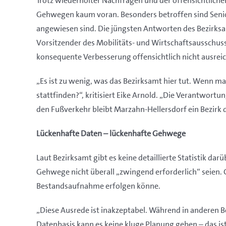
Trotz wiederholter Nachfragen und der offensichtlic
Gehwegen kaum voran. Besonders betroffen sind Seniori
angewiesen sind. Die jüngsten Antworten des Bezirksa
Vorsitzender des Mobilitäts- und Wirtschaftsausschuss
konsequente Verbesserung offensichtlich nicht ausreic
„Es ist zu wenig, was das Bezirksamt hier tut. Wenn m
stattfinden?“, kritisiert Eike Arnold. „Die Verantwortu
den Fußverkehr bleibt Marzahn-Hellersdorf ein Bezirk d
Lückenhafte Daten – lückenhafte Gehwege
Laut Bezirksamt gibt es keine detaillierte Statistik d
Gehwege nicht überall „zwingend erforderlich“ seien.
Bestandsaufnahme erfolgen könne.
„Diese Ausrede ist inakzeptabel. Während in anderen B
Datenbasis kann es keine kluge Planung geben – das ist