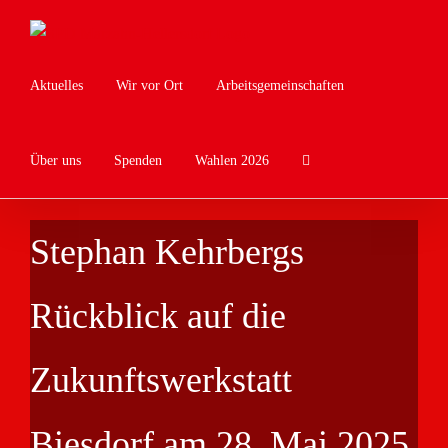
Zum
Inhalt
springen
Aktuelles
Wir vor Ort
Arbeitsgemeinschaften
Über uns
Spenden
Wahlen 2026
Stephan Kehrbergs
Rückblick auf die
Zukunftswerkstatt
Biesdorf am 28. Mai 2025