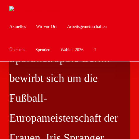
Zum
Inhalt
springen
Aktuelles
Wir vor Ort
Arbeitsgemeinschaften
Über uns
Spenden
Wahlen 2026
Sportmetropole Berlin
bewirbt sich um die
Fußball-
Europameisterschaft der
Frauen, Iris Spranger,