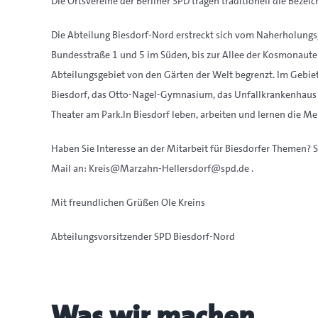
Die Ortsvereine der Berliner SPD tragen traditionell die Beze
Die Abteilung Biesdorf-Nord erstreckt sich vom Naherholungs
Bundesstraße 1 und 5 im Süden, bis zur Allee der Kosmonaute
Abteilungsgebiet von den Gärten der Welt begrenzt. Im Gebiet
Biesdorf, das Otto-Nagel-Gymnasium, das Unfallkrankenhaus 
Theater am Park.
In Biesdorf leben, arbeiten und lernen die M
Haben Sie Interesse an der Mitarbeit für Biesdorfer Themen? S
Mail an: Kreis@Marzahn-Hellersdorf@spd.de .
Mit freundlichen Grüßen Ole Kreins
Abteilungsvorsitzender SPD Biesdorf-Nord
Was wir machen