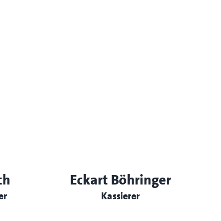
ch
Eckart Böhringer
er
Kassierer