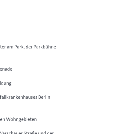
ater am Park, der Parkbühne
menade
ildung
fallkrankenhauses Berlin
 den Wohngebieten
 Warschauer Straße und der