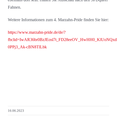
Fahnen.
Weitere Informationen zum 4. Marzahn-Pride finden Sie hier:
https://www.marzahn-pride.de/de/?
fbclid=IwAR36br0BzJEosl7t_FD28eeOV_HwHH0_KlUoNQxd
0PPj3_Ak-cBN8TlLbk
16.06.2023