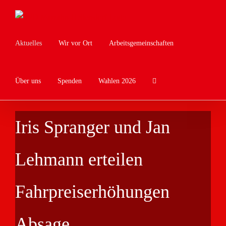
Zum
Inhalt
springen
Aktuelles
Wir vor Ort
Arbeitsgemeinschaften
Über uns
Spenden
Wahlen 2026
Iris Spranger und Jan
Lehmann erteilen
Fahrpreiserhöhungen
Absage