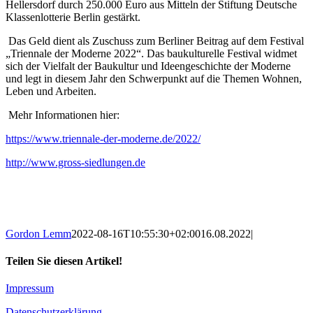
Hellersdorf durch 250.000 Euro aus Mitteln der Stiftung Deutsche
Klassenlotterie Berlin gestärkt.
Das Geld dient als Zuschuss zum Berliner Beitrag auf dem Festival
„Triennale der Moderne 2022“. Das baukulturelle Festival widmet
sich der Vielfalt der Baukultur und Ideengeschichte der Moderne
und legt in diesem Jahr den Schwerpunkt auf die Themen Wohnen,
Leben und Arbeiten.
Mehr Informationen hier:
https://www.triennale-der-moderne.de/2022/
http://www.gross-siedlungen.de
Gordon Lemm
2022-08-16T10:55:30+02:00
16.08.2022
|
Teilen Sie diesen Artikel!
Facebook
X
Reddit
LinkedIn
WhatsApp
Tumblr
Pinterest
Vk
E-
Impressum
Mail
Datenschutzerklärung