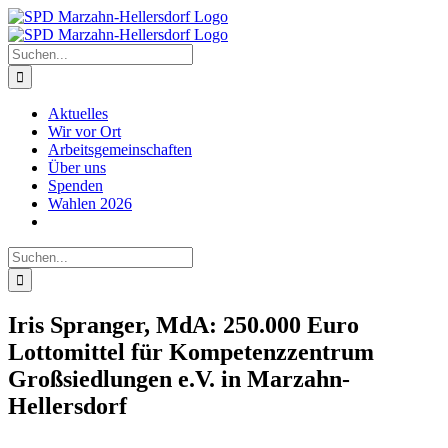
Zum
Inhalt
springen
Suche
nach:
Aktuelles
Wir vor Ort
Arbeitsgemeinschaften
Über uns
Spenden
Wahlen 2026
Suche
nach:
Iris Spranger, MdA: 250.000 Euro
Lottomittel für Kompetenzzentrum
Großsiedlungen e.V. in Marzahn-
Hellersdorf