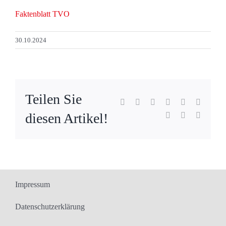
Faktenblatt TVO
30.10.2024
Teilen Sie
Facebook
X
Reddit
LinkedIn
WhatsApp
Tumblr
diesen Artikel!
Pinterest
Vk
E-
Mail
Impressum
Datenschutzerklärung