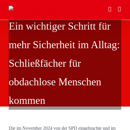
Zum
Inhalt
springen
Ein wichtiger Schritt für
mehr Sicherheit im Alltag:
Schließfächer für
obdachlose Menschen
kommen
Die im November 2024 von der SPD eingebrachte und im