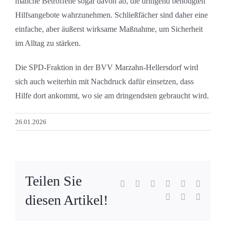
manche Betroffene sogar davon ab, die dringend benötigten
Hilfsangebote wahrzunehmen. Schließfächer sind daher eine
einfache, aber äußerst wirksame Maßnahme, um Sicherheit
im Alltag zu stärken.
Die SPD-Fraktion in der BVV Marzahn-Hellersdorf wird
sich auch weiterhin mit Nachdruck dafür einsetzen, dass
Hilfe dort ankommt, wo sie am dringendsten gebraucht wird.
26.01.2026
Teilen Sie
Facebook
X
Reddit
LinkedIn
WhatsApp
Tumblr
diesen Artikel!
Pinterest
Vk
E-
Mail