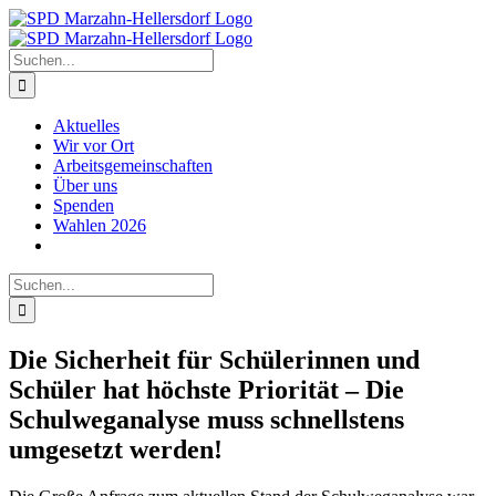
Zum
Inhalt
springen
Suche
nach:
Aktuelles
Wir vor Ort
Arbeitsgemeinschaften
Über uns
Spenden
Wahlen 2026
Suche
nach:
Die Sicherheit für Schülerinnen und
Schüler hat höchste Priorität – Die
Schulweganalyse muss schnellstens
umgesetzt werden!