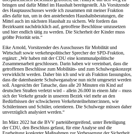
bringen und dafür Mittel im Haushalt bereitgestellt. Als Vorsitzende
des Hauptausschusses werde ich zusammen mit meiner Fraktion
alles dafür tun, um in den anstehenden Haushaltsberatungen, die
Mittel auch im nächsten Haushalt zu sichern. Wir fordern das
Bezirksamt nachdrücklich auf, getroffene Beschlüsse umzusetzen
und hier endlich tätig zu werden. Die Sicherheit der Kinder muss
größte Priorität sein.“
Eike Arnold, Vorsitzender des Ausschusses für Mobilität und
Wirtschaft sowie verkehrspolitischer Sprecher der SPD-Fraktion,
ergänzt: „Wir haben mit der CDU eine kommunalpolitische
Zusammenarbeit geschlossen. Darin haben wir vereinbart, dass die
getroffenen Beschlüsse zum Mobilitäts- und zum Schulwegskonzept
verwirklicht werden. Daher bin ich und wir als Fraktion fassungslos,
dass die datenbasierte Schulweganalyse nun nicht umgesetzt werden
soll. Angesichts der Tatsache, dass alle 20 Minuten ein Kind auf
deutschen Straßen verletzt wird – allein 26.000 in einem Jahr – muss
sich der Verkehr gerade in unserem Bezirk viel mehr an den
Bedürfnissen der schwächeren Verkehrsteilnehmer:innen, wie
Schülerinnen und Schüler, orientieren. Die Schulwege müssen daher
unverzüglich analysiert werden.“
Im März 2022 hat die BVV parteiübergreifend, unter Beteiligung
der CDU, den Beschluss gefasst, für eine Analyse und die
Erarbeitung konkreter Maßnahmen zur Verbesserung der Sicherheit