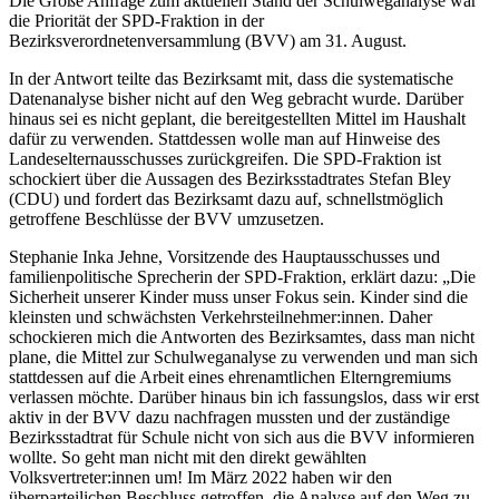
Die Große Anfrage zum aktuellen Stand der Schulweganalyse war
die Priorität der SPD-Fraktion in der
Bezirksverordnetenversammlung (BVV) am 31. August.
In der Antwort teilte das Bezirksamt mit, dass die systematische
Datenanalyse bisher nicht auf den Weg gebracht wurde. Darüber
hinaus sei es nicht geplant, die bereitgestellten Mittel im Haushalt
dafür zu verwenden. Stattdessen wolle man auf Hinweise des
Landeselternausschusses zurückgreifen. Die SPD-Fraktion ist
schockiert über die Aussagen des Bezirksstadtrates Stefan Bley
(CDU) und fordert das Bezirksamt dazu auf, schnellstmöglich
getroffene Beschlüsse der BVV umzusetzen.
Stephanie Inka Jehne, Vorsitzende des Hauptausschusses und
familienpolitische Sprecherin der SPD-Fraktion, erklärt dazu: „Die
Sicherheit unserer Kinder muss unser Fokus sein. Kinder sind die
kleinsten und schwächsten Verkehrsteilnehmer:innen. Daher
schockieren mich die Antworten des Bezirksamtes, dass man nicht
plane, die Mittel zur Schulweganalyse zu verwenden und man sich
stattdessen auf die Arbeit eines ehrenamtlichen Elterngremiums
verlassen möchte. Darüber hinaus bin ich fassungslos, dass wir erst
aktiv in der BVV dazu nachfragen mussten und der zuständige
Bezirksstadtrat für Schule nicht von sich aus die BVV informieren
wollte. So geht man nicht mit den direkt gewählten
Volksvertreter:innen um! Im März 2022 haben wir den
überparteilichen Beschluss getroffen, die Analyse auf den Weg zu