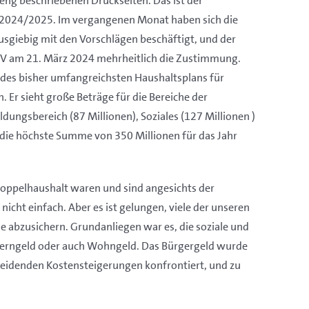
 eng beschriebenen Druckseiten. Das ist der
 2024/2025. Im vergangenen Monat haben sich die
usgiebig mit den Vorschlägen beschäftigt, und der
BVV am 21. März 2024 mehrheitlich die Zustimmung.
des bisher umfangreichsten Haushaltsplans für
 Er sieht große Beträge für die Bereiche der
ldungsbereich (87 Millionen), Soziales (127 Millionen )
die höchste Summe von 350 Millionen für das Jahr
ppelhaushalt waren und sind angesichts der
icht einfach. Aber es ist gelungen, viele der unseren
e abzusichern. Grundanliegen war es, die soziale und
Elterngeld oder auch Wohngeld. Das Bürgergeld wurde
hneidenden Kostensteigerungen konfrontiert, und zu