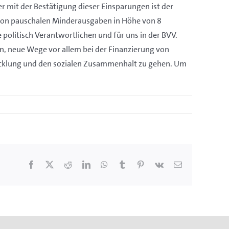
r mit der Bestätigung dieser Einsparungen ist der
g von pauschalen Minderausgaben in Höhe von 8
 politisch Verantwortlichen und für uns in der BVV.
n, neue Wege vor allem bei der Finanzierung von
wicklung und den sozialen Zusammenhalt zu gehen. Um
Facebook
X
Reddit
LinkedIn
WhatsApp
Tumblr
Pinterest
Vk
E-
Mail