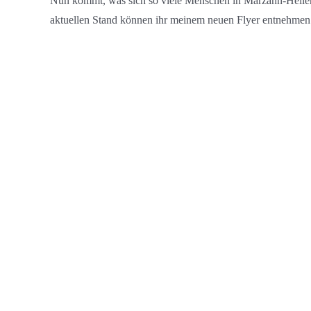
Nun kommt, was sich so viele Menschen in Marzahn-Hellers
aktuellen Stand können ihr meinem neuen Flyer entnehmen