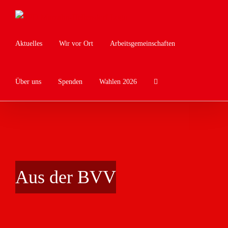
Zum
Inhalt
springen
Aktuelles
Wir vor Ort
Arbeitsgemeinschaften
Über uns
Spenden
Wahlen 2026
Aus der BVV