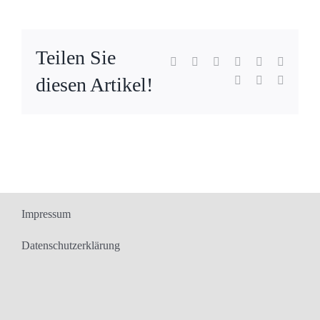
Teilen Sie
Facebook
X
Reddit
LinkedIn
WhatsApp
Tumblr
diesen Artikel!
Pinterest
Vk
E-
Mail
Impressum
Datenschutzerklärung