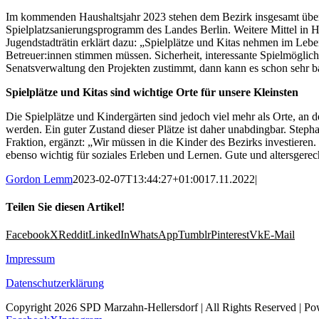
Im kommenden Haushaltsjahr 2023 stehen dem Bezirk insgesamt über
Spielplatzsanierungsprogramm des Landes Berlin. Weitere Mittel in Hö
Jugendstadträtin erklärt dazu: „Spielplätze und Kitas nehmen im Lebe
Betreuer:innen stimmen müssen. Sicherheit, interessante Spielmöglich
Senatsverwaltung den Projekten zustimmt, dann kann es schon sehr b
Spielplätze und Kitas sind wichtige Orte für unsere Kleinsten
Die Spielplätze und Kindergärten sind jedoch viel mehr als Orte, an 
werden. Ein guter Zustand dieser Plätze ist daher unabdingbar. Step
Fraktion, ergänzt: „Wir müssen in die Kinder des Bezirks investieren
ebenso wichtig für soziales Erleben und Lernen. Gute und altersgerec
Gordon Lemm
2023-02-07T13:44:27+01:00
17.11.2022
|
Teilen Sie diesen Artikel!
Facebook
X
Reddit
LinkedIn
WhatsApp
Tumblr
Pinterest
Vk
E-Mail
Impressum
Datenschutzerklärung
Copyright 2026 SPD Marzahn-Hellersdorf | All Rights Reserved | P