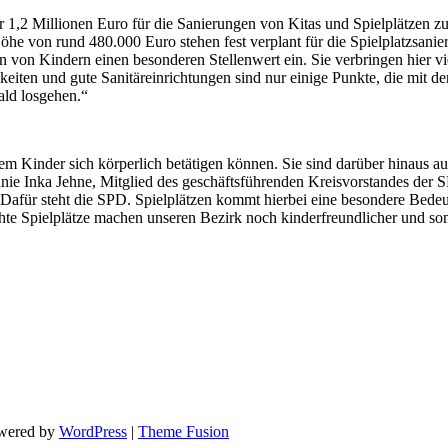
 1,2 Millionen Euro für die Sanierungen von Kitas und Spielplätzen
he von rund 480.000 Euro stehen fest verplant für die Spielplatzsanie
n von Kindern einen besonderen Stellenwert ein. Sie verbringen hier vie
keiten und gute Sanitäreinrichtungen sind nur einige Punkte, die mit 
ald losgehen.“
dem Kinder sich körperlich betätigen können. Sie sind darüber hinaus a
hanie Inka Jehne, Mitglied des geschäftsführenden Kreisvorstandes der 
. Dafür steht die SPD. Spielplätzen kommt hierbei eine besondere Bede
hte Spielplätze machen unseren Bezirk noch kinderfreundlicher und somi
owered by
WordPress
|
Theme Fusion