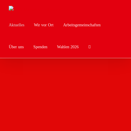
Zum
Inhalt
springen
Aktuelles
Wir vor Ort
Arbeitsgemeinschaften
Über uns
Spenden
Wahlen 2026