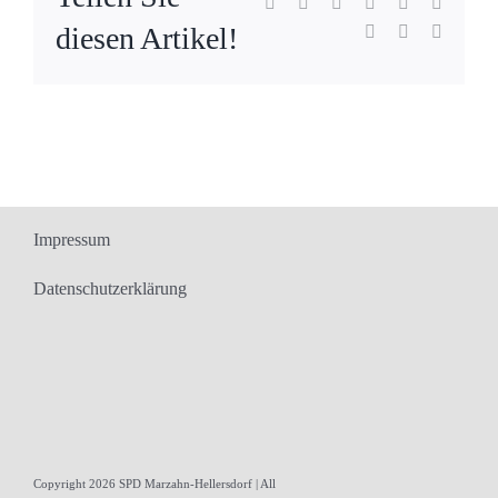
Facebook
X
Reddit
LinkedIn
WhatsApp
Tumblr
diesen Artikel!
Pinterest
Vk
E-
Mail
Impressum
Datenschutzerklärung
Copyright 2026 SPD Marzahn-Hellersdorf | All