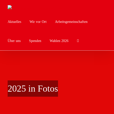
Zum
Inhalt
springen
Aktuelles
Wir vor Ort
Arbeitsgemeinschaften
Über uns
Spenden
Wahlen 2026
2025 in Fotos