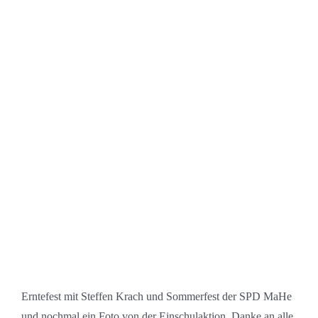
Erntefest mit Steffen Krach und Sommerfest der SPD MaHe
und nochmal ein Foto von der Einschulaktion. Danke an alle