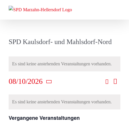
Zum
Inhalt
springen
SPD Kaulsdorf- und Mahlsdorf-Nord
Es sind keine anstehenden Veranstaltungen vorhanden.
08/10/2026
Suche
Ver
Veran
Monat
Datum
Ans
Kalender
wählen.
Such
Es sind keine anstehenden Veranstaltungen vorhanden.
Nav
von
und
Vergangene Veranstaltungen
Veranstaltungen