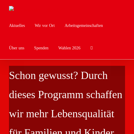
Zum
Inhalt
springen
Aktuelles
Wir vor Ort
Arbeitsgemeinschaften
Über uns
Spenden
Wahlen 2026
Schon gewusst? Durch
dieses Programm schaffen
wir mehr Lebensqualität
für Familien und Kinder